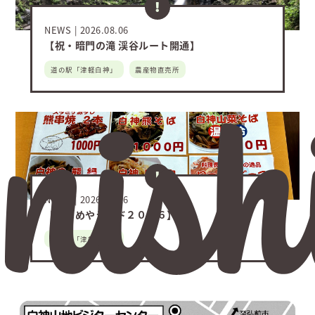
NEWS
2026.08.06
【祝・暗門の滝 渓谷ルート開通】
nis
道の駅「津軽白神」
農産物直売所
NEWS
2026.07.16
【にしめやランド２０２６】
道の駅「津軽白神」