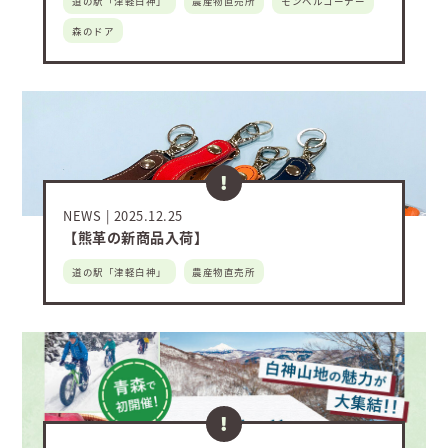
道の駅「津軽白神」
農産物直売所
モンベルコーナー
森のドア
NEWS
2025.12.25
【熊革の新商品入荷】
道の駅「津軽白神」
農産物直売所