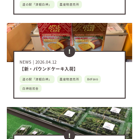
道の駅「津軽白神」
農産物直売所
NEWS
2026.04.12
【新・パウンドケーキ入荷】
道の駅「津軽白神」
農産物直売所
BeFavo
白神焙煎舎